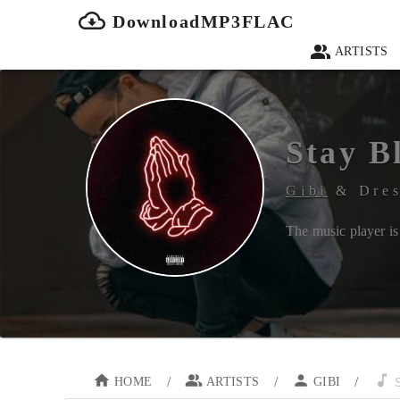
DownloadMP3FLAC
ARTISTS
Stay B
Gibi
&
Dre
The music player is 
/
/
/
HOME
ARTISTS
GIBI