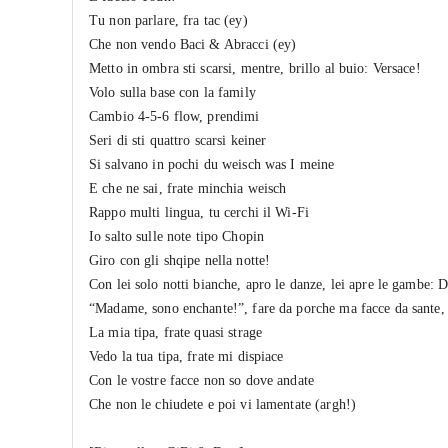
Tu non parlare, fra tac (ey)
Che non vendo Baci & Abracci (ey)
Metto in ombra sti scarsi, mentre, brillo al buio: Versace!
Volo sulla base con la family
Cambio 4-5-6 flow, prendimi
Seri di sti quattro scarsi keiner
Si salvano in pochi du weisch was I meine
E che ne sai, frate minchia weisch
Rappo multi lingua, tu cerchi il Wi-Fi
Io salto sulle note tipo Chopin
Giro con gli shqipe nella notte!
Con lei solo notti bianche, apro le danze, lei apre le gambe: 
“Madame, sono enchante!”, fare da porche ma facce da sante,
La mia tipa, frate quasi strage
Vedo la tua tipa, frate mi dispiace
Con le vostre facce non so dove andate
Che non le chiudete e poi vi lamentate (argh!)