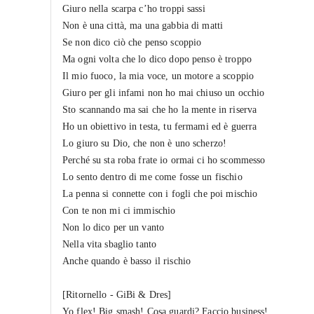
Giuro nella scarpa c’ho troppi sassi
Non è una città, ma una gabbia di matti
Se non dico ciò che penso scoppio
Ma ogni volta che lo dico dopo penso è troppo
Il mio fuoco, la mia voce, un motore a scoppio
Giuro per gli infami non ho mai chiuso un occhio
Sto scannando ma sai che ho la mente in riserva
Ho un obiettivo in testa, tu fermami ed è guerra
Lo giuro su Dio, che non è uno scherzo!
Perché su sta roba frate io ormai ci ho scommesso
Lo sento dentro di me come fosse un fischio
La penna si connette con i fogli che poi mischio
Con te non mi ci immischio
Non lo dico per un vanto
Nella vita sbaglio tanto
Anche quando è basso il rischio
[Ritornello - GiBi & Dres]
Yo flex! Big smash! Cosa guardi? Faccio business!