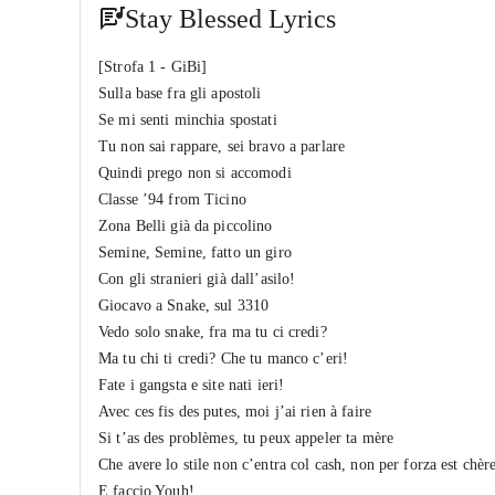
Stay Blessed Lyrics
[Strofa 1 - GiBi]
Sulla base fra gli apostoli
Se mi senti minchia spostati
Tu non sai rappare, sei bravo a parlare
Quindi prego non si accomodi
Classe ’94 from Ticino
Zona Belli già da piccolino
Semine, Semine, fatto un giro
Con gli stranieri già dall’asilo!
Giocavo a Snake, sul 3310
Vedo solo snake, fra ma tu ci credi?
Ma tu chi ti credi? Che tu manco c’eri!
Fate i gangsta e site nati ieri!
Avec ces fis des putes, moi j’ai rien à faire
Si t’as des problèmes, tu peux appeler ta mère
Che avere lo stile non c’entra col cash, non per forza est chèr
E faccio Youh!