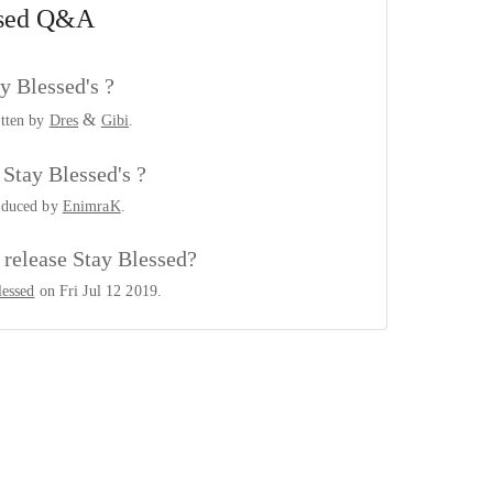
sed
Q&A
y Blessed's ?
&
itten by
Dres
Gibi
.
Stay Blessed's ?
oduced by
EnimraK
.
release Stay Blessed?
lessed
on Fri Jul 12 2019.