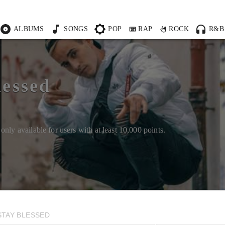
ALBUMS
SONGS
POP
RAP
ROCK
R&B
lessed
s
only available for users with at least
10,000
points.
STAY BLESSED