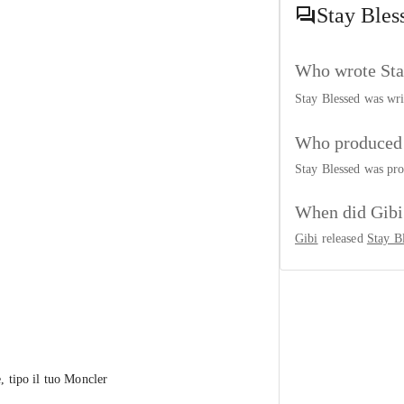
Stay Bles
Who wrote Sta
Stay Blessed was wr
Who produced 
Stay Blessed was pr
When did Gibi 
Gibi
released
Stay B
e, tipo il tuo Moncler