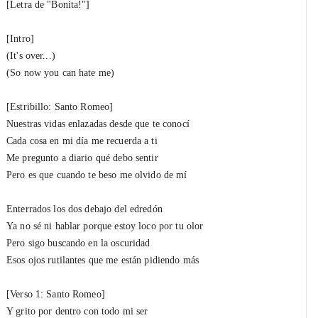
[Letra de "Bonita!"]
Santuario! (Outro)
#13
Santo Romeo
&
XantosBeatz
[Intro]
(It's over...)
(So now you can hate me)
[Estribillo: Santo Romeo]
Nuestras vidas enlazadas desde que te conocí
Cada cosa en mi día me recuerda a ti
Me pregunto a diario qué debo sentir
Pero es que cuando te beso me olvido de mí
Enterrados los dos debajo del edredón
Ya no sé ni hablar porque estoy loco por tu olor
Pero sigo buscando en la oscuridad
Esos ojos rutilantes que me están pidiendo más
[Verso 1: Santo Romeo]
Y grito por dentro con todo mi ser