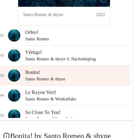
Santo Romeo & shyne
2022
Orfeo!
#1
Santo Romeo
Vértigo!
#2
Santo Romeo & shyne
&
Nachotheplug
Bonita!
#3
Santo Romeo & shyne
Le Rayon Vert!
#4
Santo Romeo & Wonkaflako
So Close To You!
#5
Santo Romeo, Eflexx & shyne
Malabares!
Bonita! by Santo Romeo & shyne
#6