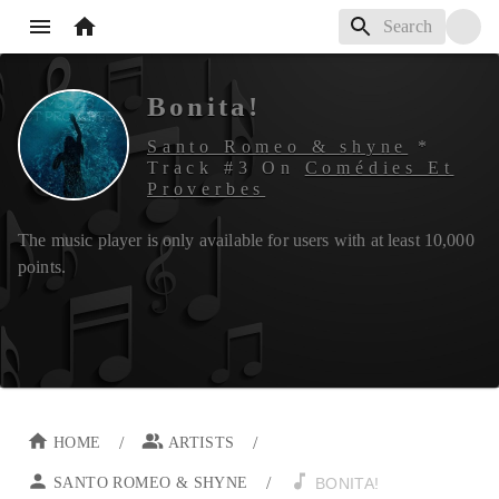
Bonita!
Santo Romeo & shyne
*
Track #
3
On
Comédies Et
Proverbes
The music player is only available for users with at least
10,000
points.
/
/
HOME
ARTISTS
/
SANTO ROMEO & SHYNE
BONITA!