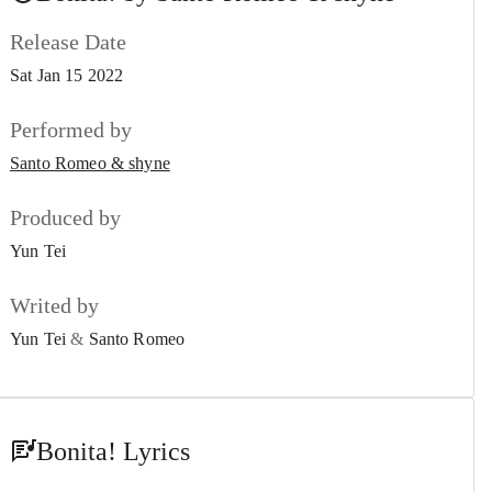
Santo Romeo, Jujiskii, shyne & Chef C
Release Date
Oh No!
#7
Sat Jan 15 2022
Santo Romeo & shyne
Sacred!
Performed by
#8
Santo Romeo & shyne
Santo Romeo & shyne
Ignorancia!
#9
Produced by
Santo Romeo
Yun Tei
Espera!
#10
Santo Romeo
Writed by
Magic!
Yun Tei
&
Santo Romeo
#11
Santo Romeo, MariMari, RVCCI, shyne, Nikoeast &
Kavi
Waitin’ 4 You!
#12
Bonita! Lyrics
Santo Romeo, RVCCI & XantosBeatz