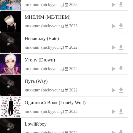
никиянг (nickyyoung)
2023
МНЕ/ИМ (ME/THEM)
никиянг (nickyyoung)
2023
Ненавижу (Hate)
никиянг (nickyyoung)
2022
Утону (Drown)
никиянг (nickyyoung)
2022
Путь (Way)
никиянг (nickyyoung)
2022
Одинокий Волк (Lonely Wolf)
никиянг (nickyyoung)
2023
Lowlifeboy
никиянг (nickyyoung)
2022