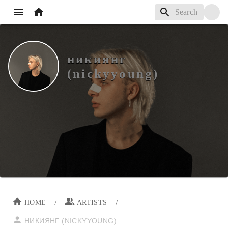
никиянг
(nickyyoung)
/
/
HOME
ARTISTS
НИКИЯНГ (NICKYYOUNG)