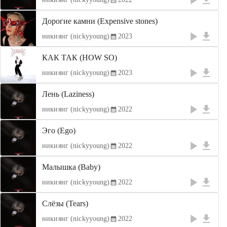
Дорогие камни (Expensive stones)
никиянг (nickyyoung)
2023
КАК ТАК (HOW SO)
никиянг (nickyyoung)
2023
Лень (Laziness)
никиянг (nickyyoung)
2022
Эго (Ego)
никиянг (nickyyoung)
2022
Малышка (Baby)
никиянг (nickyyoung)
2022
Слёзы (Tears)
никиянг (nickyyoung)
2022