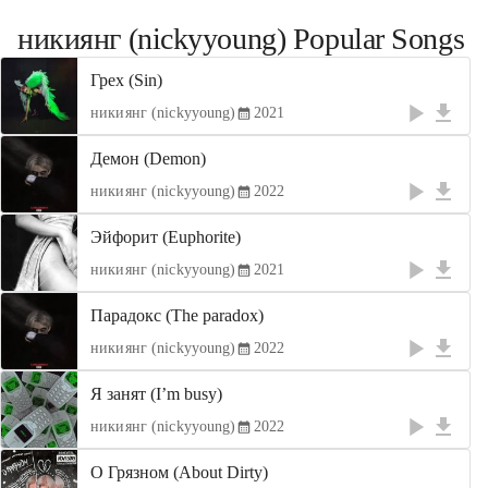
никиянг (nickyyoung)
Popular Songs
Грех (Sin)
никиянг (nickyyoung)
2021
Демон (Demon)
никиянг (nickyyoung)
2022
Эйфорит (Euphorite)
никиянг (nickyyoung)
2021
Парадокс (The paradox)
никиянг (nickyyoung)
2022
Я занят (I’m busy)
никиянг (nickyyoung)
2022
О Грязном (About Dirty)